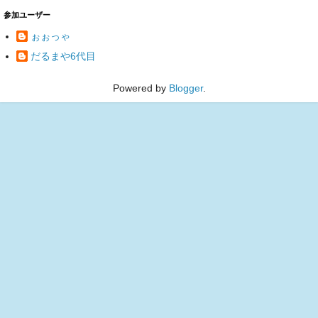
参加ユーザー
ぉぉっゃ
だるまや6代目
Powered by
Blogger
.