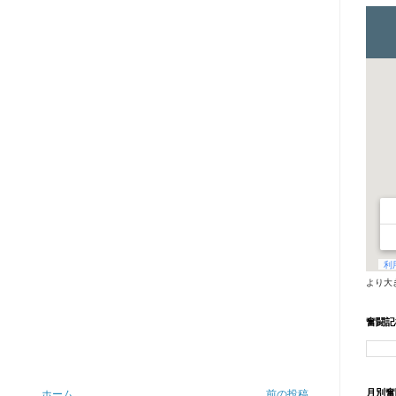
より大
奮闘記
月別奮
ホーム
前の投稿