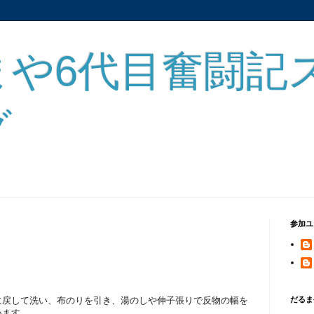
まや6代目奮闘記
グ
参加ユ
に戻して洗い、布のりを引き、湯のしや伸子張りで反物の幅を
だるま
います。