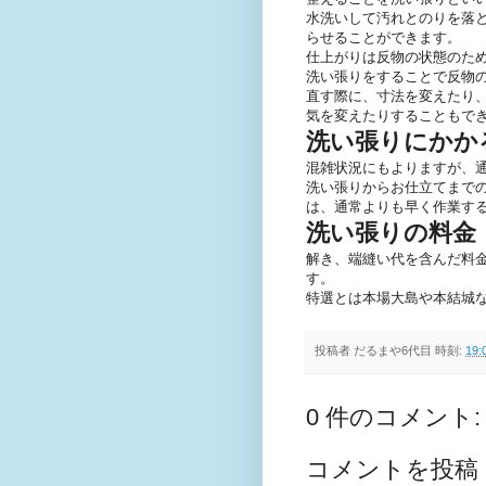
水洗いして汚れとのりを落
らせることができます。
仕上がりは反物の状態のた
洗い張りをすることで反物
直す際に、寸法を変えたり
気を変えたりすることもで
洗い張りにかか
混雑状況にもよりますが、通
洗い張りからお仕立てまで
は、通常よりも早く作業す
洗い張りの料金
解き、端縫い代を含んだ料
す。
特選とは本場大島や本結城
投稿者
だるまや6代目
時刻:
19:
0 件のコメント:
コメントを投稿