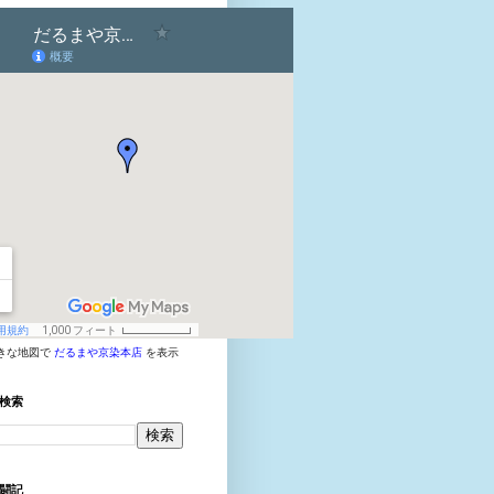
きな地図で
だるまや京染本店
を表示
検索
闘記