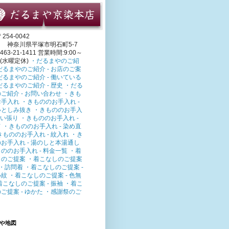
254-0042
川県平塚市明石町5-7
463-21-1411 営業時間:9:00～
0 (水曜定休)
・だるまやのご紹
だるまやのご紹介 - お店のご案
だるまやのご紹介 - 働いている
だるまやのご紹介 - 歴史
・だる
ご紹介 - お問い合わせ
・きも
お手入れ
・きもののお手入れ -
いとしみ抜き
・きもののお手入
 洗い張り
・きもののお手入れ -
て
・きもののお手入れ - 染め直
きもののお手入れ - 紋入れ
・き
お手入れ - 湯のしと本湯通し
ののお手入れ - 料金一覧
・着
しのご提案
・着こなしのご提案
下・訪問着
・着こなしのご提案 -
小紋
・着こなしのご提案 - 色無
着こなしのご提案 - 振袖
・着こ
ご提案 - ゆかた
・感謝祭のご
や地図