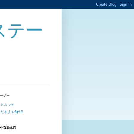
ステー
ーザー
ぉぉっゃ
だるまや6代目
や京染本店