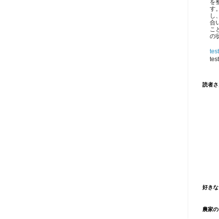
を
す
し
合
こ
の
test
test
読者さ
好きな
農家の