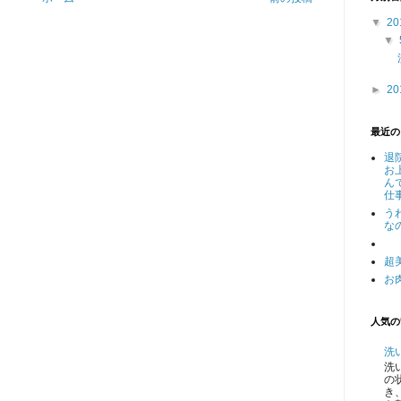
▼
20
▼
►
20
最近の
退
お
ん
仕事
う
な
超
お
人気の
洗
洗
の
き