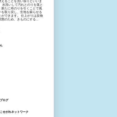
整えることを洗い張りといいま
。 水洗いして汚れとのりを落と
、新たに布のりを引くことで風
いを取り戻し、生地を蘇らせる
とができます。 仕上がりは反物
状態のため、きものにする...
ん
ブログ
こせがれネットワーク