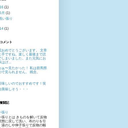
16
(1)
5月
(1)
洗い張り
14
(1)
コメント
院おめでとうございます。 文章
上手ですね。楽しく最後まで読
でしまいました。また元気にお
はげ...
わぁ〜見たかった！ 私は群馬県
ので見られません。 残念。
美味しいのでおすすめです！笑
肉美味しそう・・・
奮闘記
い張り
い張りとは きものを解いて反物
状態に戻して洗い、布のりを引
、湯のしや伸子張りで反物の幅