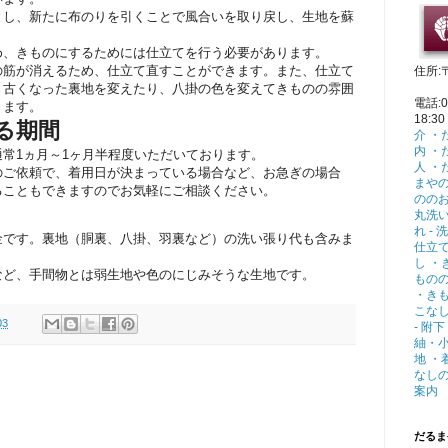
とし、新たに布のりを引くことで風合いを取り戻し、生地を蘇
め、きものにするためには仕立てを行う必要があります。
の筋が消えるため、仕立て直すことができます。また、仕立て
住所:〒
神奈
、古くなった裏地を変えたり、八掛の色を変えてきものの雰囲
電話:0
きます。
18:3
る期間
介
・
内
・
常1ヵ月～1ヶ月半程度いただいております。
人
・
のご依頼で、着用日が決まっている場合など、お急ぎの場合
まやの
ることもできますのでお気軽にご相談ください。
のの
丸洗
れ -
金です。裏地（胴裏、八掛、羽裏など）の洗い張り代も含みま
仕立
し
・
など、手間物とは弱生地や色のにじみそうな生地です。
ものの
・きも
こな
03
- 附
紬・
地
・
なしの
案内
だるま